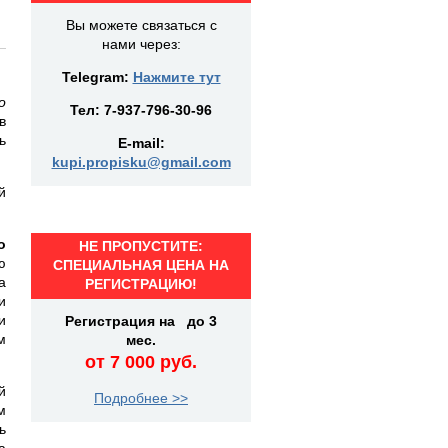
Вы можете связаться с
нами через:
Telegram:
Нажмите тут
о
Тел:
7-937-796-30-96
в
ь
E-mail:
kupi.propisku@gmail.com
й
о
НЕ ПРОПУСТИТЕ:
ю
СПЕЦИАЛЬНАЯ ЦЕНА НА
а
РЕГИСТРАЦИЮ!
и
и
Регистрация на до 3
м
мес.
от 7 000 руб.
й
Подробнее >>
м
ь
а