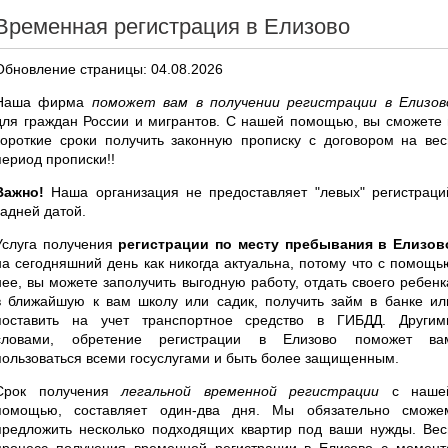
Временная регистрация в Елизово
Обновление страницы: 04.08.2026
Наша фирма
поможет вам в получении регистрации в Елизов
для граждан России и мигрантов. С нашей помощью, вы сможете 
короткие сроки получить законную прописку с договором на вес
период прописки!!
Важно!
Наша организация не предоставляет "левых" регистраци
задней датой.
Услуга получения
регистрации по месту пребывания в Елизов
на сегодняшний день как никогда актуальна, потому что с помощь
нее, вы можете заполучить выгодную работу, отдать своего ребенк
в ближайшую к вам школу или садик, получить займ в банке ил
поставить на учет транспортное средство в ГИБДД. Другим
словами, обретение регистрации в Елизово поможет ва
пользоваться всеми госуслугами и быть более защищенным.
Срок получения
легальной временной регистрации
с наше
помощью, составляет один-два дня. Мы обязательно сможе
предложить несколько подходящих квартир под ваши нужды. Вес
процесс получения временной регистрации в Елизово с момент