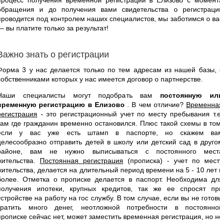
обращения и до получения вами свидетельства о регистраци
проводится под контролем наших специалистов, мы заботимся о ва
— вы платите только за результат!
Важно знать о регистрации
Форма 3 у нас делается только по тем адресам из нашей базы, 
собственниками которых у нас имеется договор о партнерстве.
Наши специалисты могут подобрать вам
постоянную ил
временную регистрацию в Елизово
. В чем отличие?
Временна
регистрация
- это регистрационный учет по месту пребывания т.е
там где гражданин временно остановился. Плюс такой схемы в том
если у вас уже есть штамп в паспорте, но скажем ва
целесообразно отправить детей в школу или детский сад в друго
районе, вам не нужно выписываться с постоянного мест
жительства.
Постоянная регистрация
(прописка) - учет по мест
жительства, делается на длительный период времени на 5 - 10 лет 
более. Отметка о прописке делается в паспорт. Необходима дл
получения ипотеки, крупных кредитов, так же ее спросят пр
устройстве на работу на гос службу. В том случае, если вы не готов
тратить много денег, неотложной потребности в постоянно
прописке сейчас нет, может заместить временная регистрация, но н