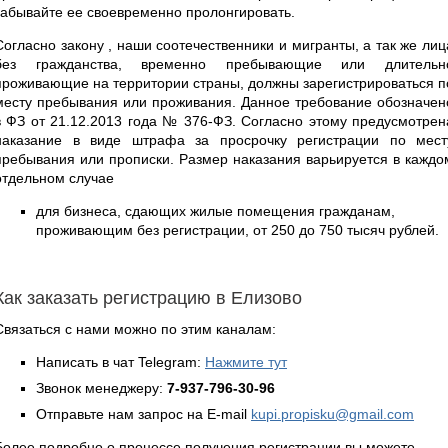
забывайте ее своевременно пролонгировать.
Согласно закону , наши соотечественники и мигранты, а так же лиц
без гражданства, временно пребывающие или длительн
проживающие на территории страны, должны зарегистрироваться п
месту пребывания или проживания. Данное требование обозначен
в ФЗ от 21.12.2013 года № 376-ФЗ. Согласно этому предусмотрен
наказание в виде штрафа за просрочку регистрации по мест
пребывания или прописки. Размер наказания варьируется в каждо
отдельном случае
для бизнеса, сдающих жилые помещения гражданам,
проживающим без регистрации, от 250 до 750 тысяч рублей.
Как заказать регистрацию в Елизово
Связаться с нами можно по этим каналам:
Написать в чат Telegram:
Нажмите тут
Звонок менеджеру:
7-937-796-30-96
Отправьте нам запрос на E-mail
kupi.propisku@gmail.com
Более подробно о процессе получения регистрации вы можете