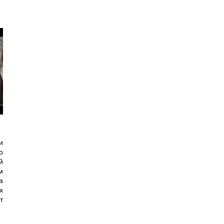
и
о
й
м
а
х
т