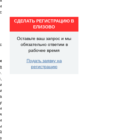
и
с
СДЕЛАТЬ РЕГИСТРАЦИЮ В
ЕЛИЗОВО
Оставьте ваш запрос и мы
с
обязательно ответим в
рабочее время
и
Подать заявку на
я
регистрацию
.
,
м
м
а
у
и
я
и
ы
й
е